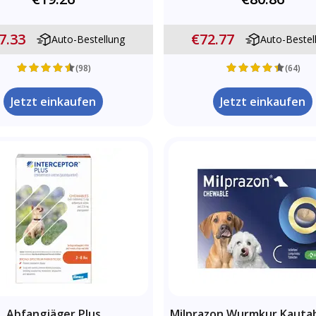
7.33
€72.77
Auto-Bestellung
Auto-Bestel
(98)
(64)
Jetzt einkaufen
Jetzt einkaufen
Abfangjäger Plus
Milprazon Wurmkur Kauta