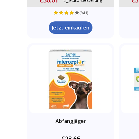
€30.01
€3
Auto-Bestellung
(941)
Jetzt einkaufen
Abfangjäger
€23.66