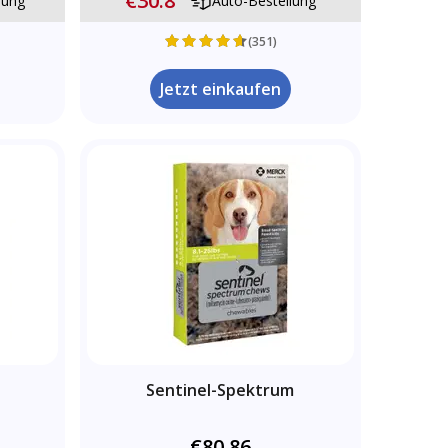
€30.8
lung
Auto-Bestellung
(351)
Jetzt einkaufen
Sentinel-Spektrum
€80.86