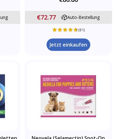
€72.77
lung
Auto-Bestellung
(81)
Jetzt einkaufen
bletten
Neovela (Selamectin) Spot-On