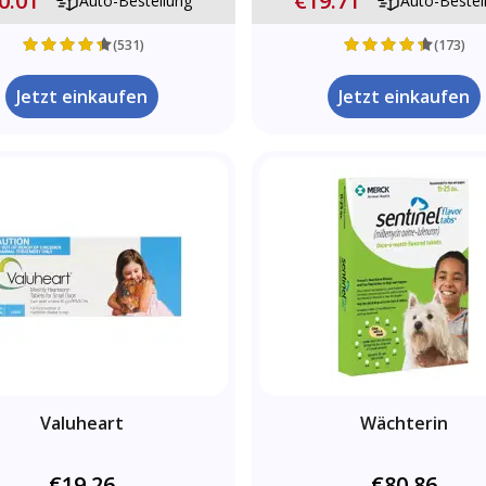
0.01
€19.71
Auto-Bestellung
Auto-Bestel
(531)
(173)
Jetzt einkaufen
Jetzt einkaufen
Valuheart
Wächterin
€19.26
€80.86