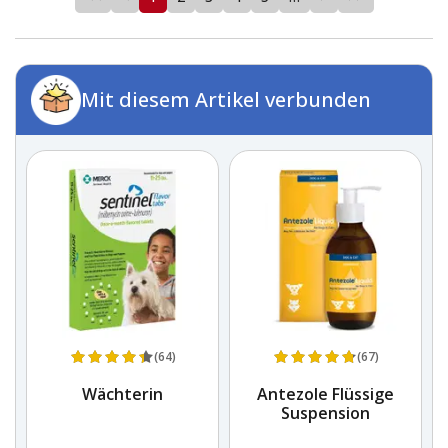
Mit diesem Artikel verbunden
(64)
(67)
r
Wächterin
Antezole Flüssige
Suspension