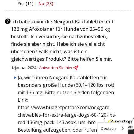
Yes (11)
|
No (23)
Ich habe zuvor die Nexgard-Kautabletten mit
136 mg Afoxolaner für Hunde von 25–50 kg
bestellt. Ich versuche, sie nachzubestellen,
finde sie aber nicht. Habe ich sie vielleicht
übersehen? Falls nicht, was ist ein
gleichwertiges Produkt? Bitte helfen Sie mir.
1. Januar 2024 |
Antworten Sie hier
Ja, wir führen Nexgard Kautabletten für
besonders große Hunde (60,1–120 lbs, rot)
mit 136 mg. Bitte nutzen Sie den folgenden
Link:
https://www.budgetpetcare.com/nexgard-
chewables-for-extra-large-dogs-60-120-lbs-
red-136mg-pack-143.aspx, um Ihre
Deutsch
Bestellung aufzugeben, oder rufen Sie uns
8/7/2026