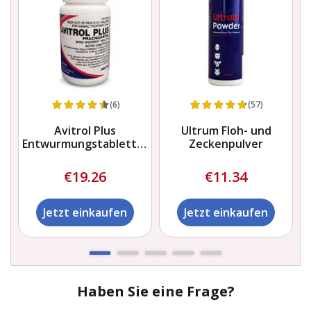
(6)
(57)
s
Avitrol Plus
Ultrum Floh- und
Entwurmungstabletten
Zeckenpulver
für Vögel
€19.26
€11.34
Jetzt einkaufen
Jetzt einkaufen
Haben Sie eine Frage?