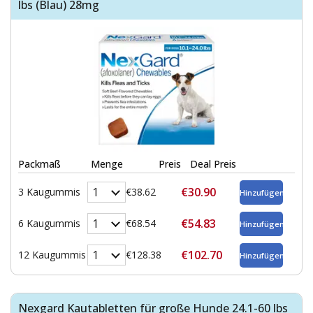
lbs (Blau) 28mg
Packmaß
Menge
Preis
Deal Preis
€30.90
3 Kaugummis
€38.62
€54.83
6 Kaugummis
€68.54
€102.70
12 Kaugummis
€128.38
Nexgard Kautabletten für große Hunde 24.1-60 lbs