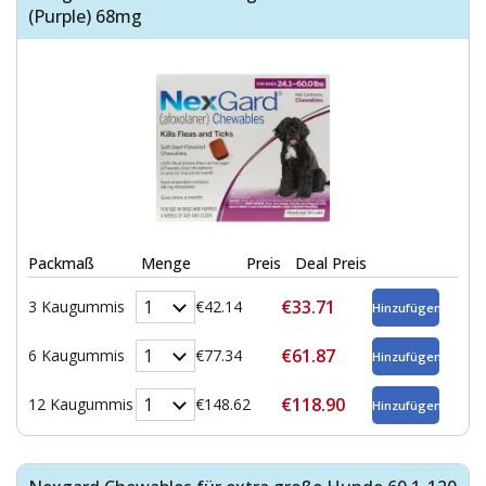
(Purple) 68mg
Packmaß
Menge
Preis
Deal Preis
€33.71
3 Kaugummis
€42.14
€61.87
6 Kaugummis
€77.34
€118.90
12 Kaugummis
€148.62