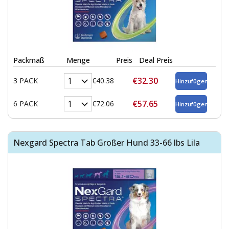
Packmaß
Menge
Preis
Deal Preis
€32.30
3 PACK
€40.38
€57.65
6 PACK
€72.06
Nexgard Spectra Tab Großer Hund 33-66 lbs Lila