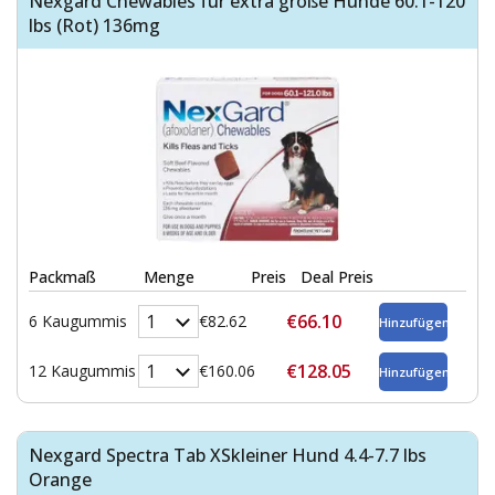
Nexgard Chewables für extra große Hunde 60.1-120
lbs (Rot) 136mg
Packmaß
Menge
Preis
Deal Preis
€66.10
6 Kaugummis
€82.62
€128.05
12 Kaugummis
€160.06
Nexgard Spectra Tab XSkleiner Hund 4.4-7.7 lbs
Orange