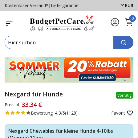
Kostenloser Versand*
|
Liefergarantie
EUR
0
Nexgard für Hunde
Vorrätig
33,34 €
Preis ab:
Bewertung:
4,3/5
(1128)
Favorit
Nexgard Chewables für kleine Hunde 4-10lbs
(Orange) 11mg