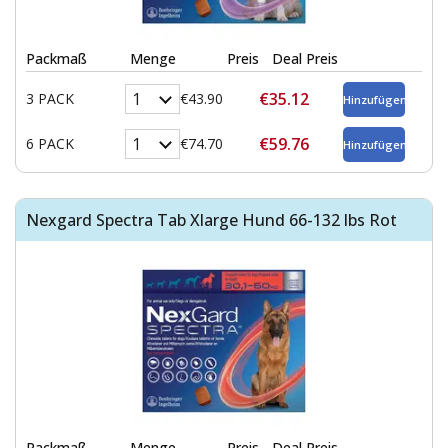
Packmaß
Menge
Preis
Deal Preis
€35.12
3 PACK
€43.90
€59.76
6 PACK
€74.70
Nexgard Spectra Tab Xlarge Hund 66-132 lbs Rot
Packmaß
Menge
Preis
Deal Preis