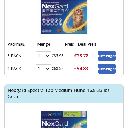
Packmaß
Menge
Preis
Deal Preis
€28.78
3 PACK
€35.98
€54.83
6 PACK
€68.54
Nexgard Spectra Tab Medium Hund 16.5-33 lbs
Grün