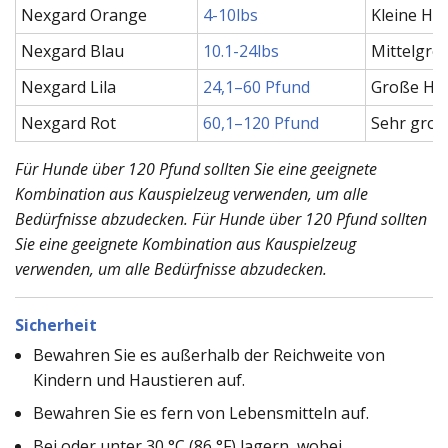
Nexgard Orange
4-10lbs
Kleine Hu
Nexgard Blau
10.1-24lbs
Mittelgro
Nexgard Lila
24,1–60 Pfund
Große Hu
Nexgard Rot
60,1–120 Pfund
Sehr gro
Für Hunde über 120 Pfund sollten Sie eine geeignete
Kombination aus Kauspielzeug verwenden, um alle
Bedürfnisse abzudecken.
Für Hunde über 120 Pfund sollten
Sie eine geeignete Kombination aus Kauspielzeug
verwenden, um alle Bedürfnisse abzudecken.
Sicherheit
Bewahren Sie es außerhalb der Reichweite von
Kindern und Haustieren auf.
Bewahren Sie es fern von Lebensmitteln auf.
Bei oder unter 30 °C (86 °F) lagern, wobei