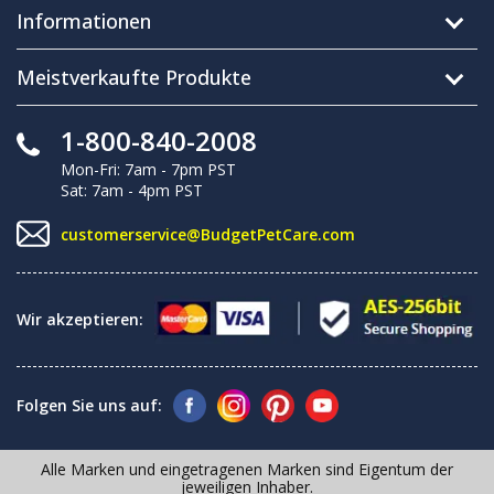
Informationen
Meistverkaufte Produkte
1-800-840-2008
Mon-Fri: 7am - 7pm PST
Sat: 7am - 4pm PST
customerservice@BudgetPetCare.com
Wir akzeptieren:
Folgen Sie uns auf:
Alle Marken und eingetragenen Marken sind Eigentum der
jeweiligen Inhaber.