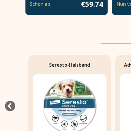
€59.74
Schon ab
Nun v
Seresto-Halsband
Adva