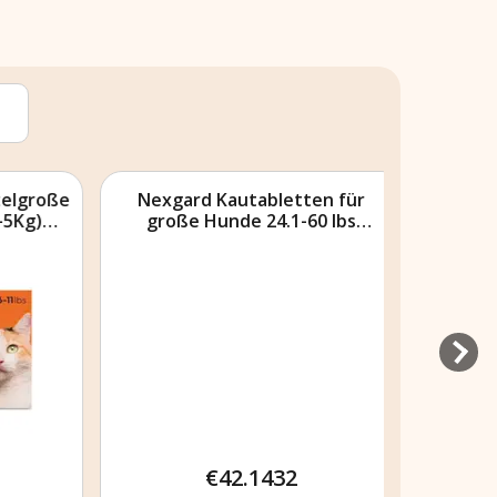
lgroße
Nexgard Kautabletten für
Bravect
Kg)
große Hunde 24.1-60 lbs
2
(Purple) 68mg
€42.1432