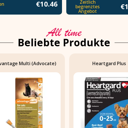
Zeitlich
€10.46
on
€1
begrenztes
Angebot
All time
Beliebte Produkte
ntage Multi (Advocate)
Heartgard Plus