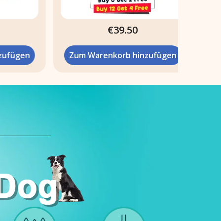
€39.50
ügen
Zum Warenkorb hinzufügen
Zum 