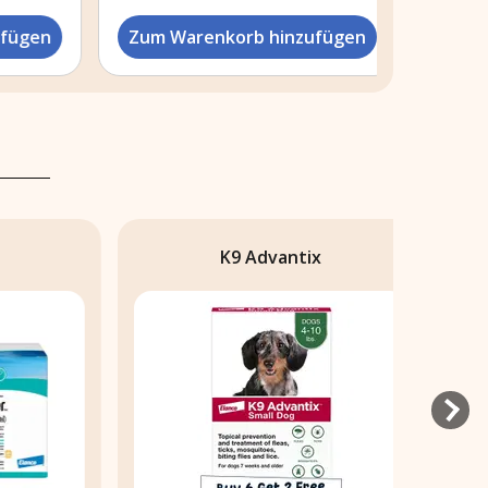
ügen
Zum Warenkorb hinzufügen
Zum Wa
K9 Advantix