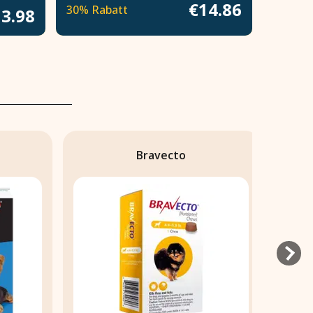
€14.86
30% Rabatt
3.98
Bravecto