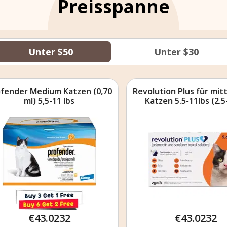
Preisspanne
Unter $50
Unter $30
nder Medium Katzen (0,70
Revolution Plus für mitte
ml) 5,5-11 lbs
Katzen 5.5-11lbs (2.5-5
Orange
€43.0232
€43.0232