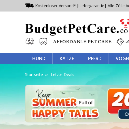
Kostenloser Versand*
|
Liefergarantie
| Alle Zölle b
HUND
KATZE
PFERD
VOGE
Startseite
Letzte Deals