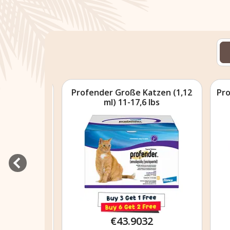
abletten
Profender Große Katzen (1,12
Profe
-100lbs
ml) 11-17,6 lbs
€43.9032