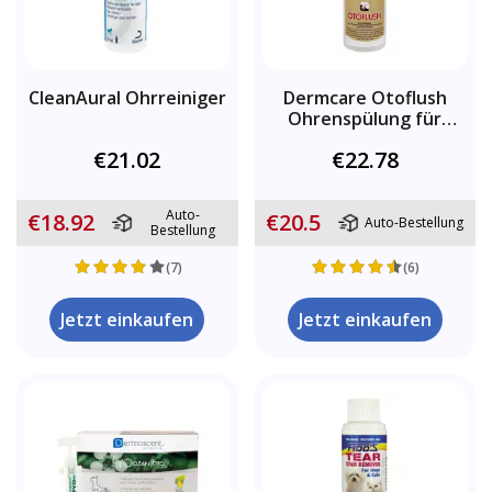
CleanAural Ohrreiniger
Dermcare Otoflush
Ohrenspülung für
Hunde
€21.02
€22.78
Auto-
€18.92
€20.5
Auto-Bestellung
Bestellung
(7)
(6)
Jetzt einkaufen
Jetzt einkaufen