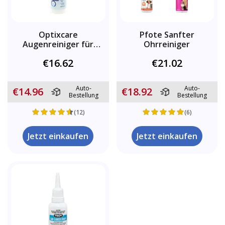
Optixcare
Pfote Sanfter
Augenreiniger für
Ohrreiniger
Hunde und Katzen
€16.62
€21.02
Auto-
Auto-
€14.96
€18.92
Bestellung
Bestellung
(12)
(6)
Jetzt einkaufen
Jetzt einkaufen