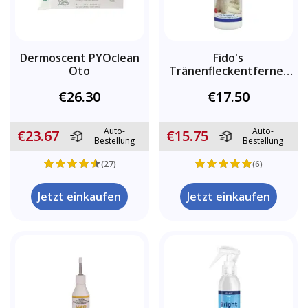
Dermoscent PYOclean
Fido's
Oto
Tränenfleckentferner
für Katzen & Hunde
€26.30
€17.50
Auto-
Auto-
€23.67
€15.75
Bestellung
Bestellung
(27)
(6)
Jetzt einkaufen
Jetzt einkaufen