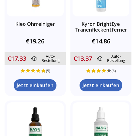
Kleo Ohrreiniger
Kyron BrightEye
Tränenfleckentferner
€19.26
€14.86
Auto-
Auto-
€17.33
€13.37
Bestellung
Bestellung
(5)
(6)
Jetzt einkaufen
Jetzt einkaufen