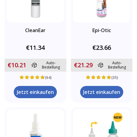
CleanEar
Epi-Otic
€11.34
€23.66
Auto-
Auto-
€10.21
€21.29
Bestellung
Bestellung
(64)
(35)
Jetzt einkaufen
Jetzt einkaufen