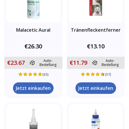
Malacetic Aural
Tränenfleckentferner
€26.30
€13.10
Auto-
Auto-
€23.67
€11.79
Bestellung
Bestellung
(63)
(57)
Jetzt einkaufen
Jetzt einkaufen