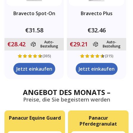
Bravecto Spot-On
Bravecto Plus
€31.58
€32.46
Auto-
Auto-
€28.42
€29.21
Bestellung
Bestellung
(305)
(315)
Jetzt einkaufen
Jetzt einkaufen
ANGEBOT DES MONATS –
Preise, die Sie begeistern werden
Panacur Equine Guard
Panacur
Pferdegranulat