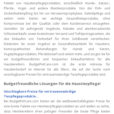
Palette von Haustierpflegeprodukten, einschließlich Hunde-, Katzen-,
Pferde-, Vogel- und andere Kleintierprodukte. Von der Floh- und
Zeckenbekämpfung bis hin zur Herzwurmprophylaxe, Gelenkpflege und
vielem mehr bieten wir wichtige Gesundheitsprodukte, ohne
Kompromisse bei der Qualität oder dem Kundenservice einzugehen.
Genießen Sie aufregende Angebote, Rabatte und atemberaubende
Schlussverkäufe sowie kostenlosen Versand und Tiefstpreisgarantien, die
das Einkaufen von Tierbedarf für Ihren Geldbeutel vereinfachen.
Entdecken Sie unser Angebot an Gesundheitsartikeln für Haustiere,
homöopathischen Behandlungen für Hunde und Katzen,
Vogelpflegeprodukten, Pferdebedarf und vielem mehr, und sorgen Sie für
ein budgetfreundliches und bequemes Einkaufserlebnis für alle
Haustiereltern. BudgetPetCare.com ist die erste Adresse für
Haustierbedarf im Internet für alle Eltern, die auf der Suche nach
unschlagbaren Preisen für vertrauenswürdige Tierpflegeprodukte sind.
Budgetfreundliche Lösungen für die Haustierpflege!
Unschlagbare Preise für vertrauenswürdige
Tierpflegeprodukte...
Bei BudgetPetCare.com bieten wir die wettbewerbsfähigsten Preise für
eine breite Palette von Heimtierpflegeprodukten an und stellen so sicher,
dass Heimtiereltern ihren pelzigen Freunden die beste Pflege bieten