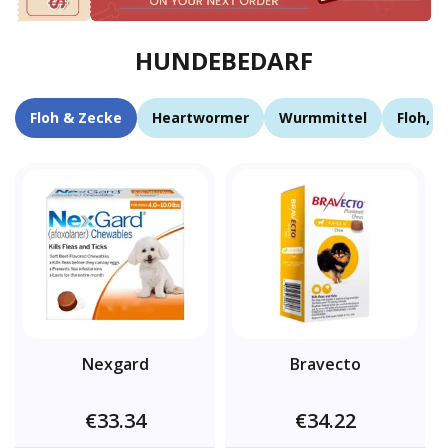
HUNDEBEDARF
Floh & Zecke
Heartwormer
Wurmmittel
Floh, 
Nexgard
Bravecto
€33.34
€34.22