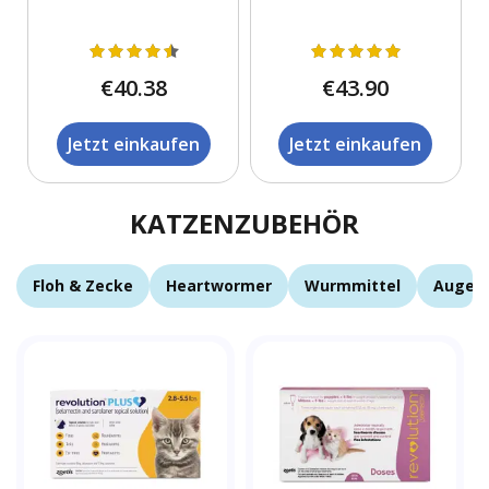
€40.38
€43.90
Jetzt einkaufen
Jetzt einkaufen
KATZENZUBEHÖR
Floh & Zecke
Heartwormer
Wurmmittel
Auge u