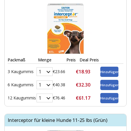
Packmaß
Menge
Preis
Deal Preis
€18.93
3 Kaugummis
€23.66
€32.30
6 Kaugummis
€40.38
€61.17
12 Kaugummis
€76.46
Interceptor für kleine Hunde 11-25 lbs (Grün)