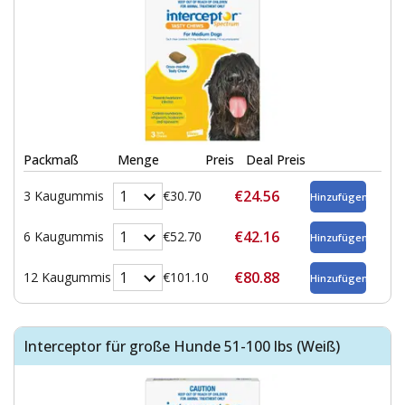
Packmaß
Menge
Preis
Deal Preis
€24.56
3 Kaugummis
€30.70
€42.16
6 Kaugummis
€52.70
€80.88
12 Kaugummis
€101.10
Interceptor für große Hunde 51-100 lbs (Weiß)