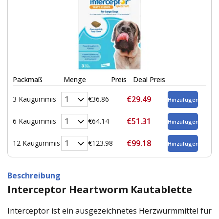
Packmaß
Menge
Preis
Deal Preis
€29.49
3 Kaugummis
€36.86
€51.31
6 Kaugummis
€64.14
€99.18
12 Kaugummis
€123.98
Beschreibung
Interceptor Heartworm Kautablette
Interceptor ist ein ausgezeichnetes Herzwurmmittel für