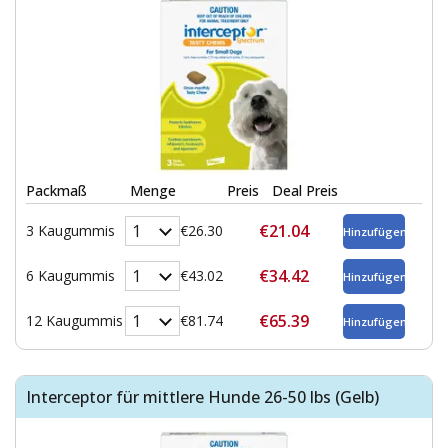
Packmaß
Menge
Preis
Deal Preis
€21.04
3 Kaugummis
€26.30
€34.42
6 Kaugummis
€43.02
€65.39
12 Kaugummis
€81.74
Interceptor für mittlere Hunde 26-50 lbs (Gelb)