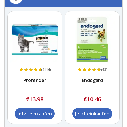
(114)
(63)
Profender
Endogard
en
€13.98
€10.46
Jetzt einkaufen
Jetzt einkaufen