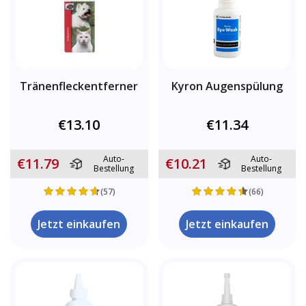
Tränenfleckentferner
Kyron Augenspülung
€13.10
€11.34
Auto-
Auto-
€11.79
€10.21
Bestellung
Bestellung
(57)
(66)
Jetzt einkaufen
Jetzt einkaufen