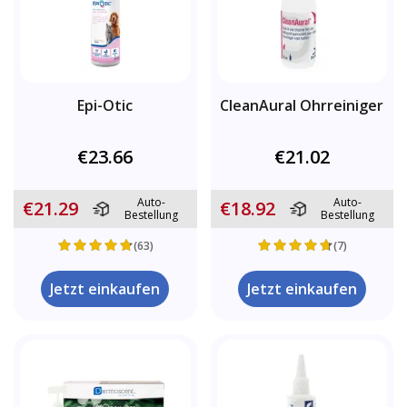
Epi-Otic
CleanAural Ohrreiniger
€23.66
€21.02
Auto-
Auto-
€21.29
€18.92
Bestellung
Bestellung
(63)
(7)
Jetzt einkaufen
Jetzt einkaufen