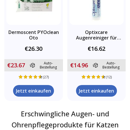
Dermoscent PYOclean
Optixcare
Oto
Augenreiniger für
Hunde und Katzen
€26.30
€16.62
Auto-
Auto-
€23.67
€14.96
Bestellung
Bestellung
(27)
(12)
Jetzt einkaufen
Jetzt einkaufen
Erschwingliche Augen- und
Ohrenpflegeprodukte für Katzen