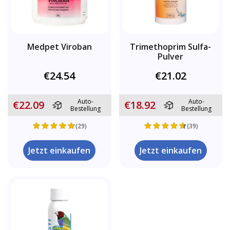
Medpet Viroban
Trimethoprim Sulfa-
Pulver
€24.54
€21.02
Auto-
Auto-
€22.09
€18.92
Bestellung
Bestellung
(29)
(39)
Jetzt einkaufen
Jetzt einkaufen