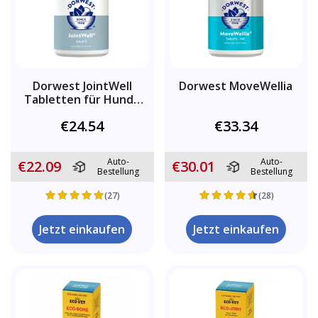
Dorwest JointWell
Dorwest MoveWellia
Tabletten für Hunde
und Katzen
€24.54
€33.34
Auto-
Auto-
€22.09
€30.01
Bestellung
Bestellung
(27)
(28)
Jetzt einkaufen
Jetzt einkaufen