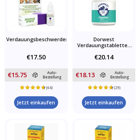
Verdauungsbeschwerden
Dorwest
Verdauungstabletten
für Hunde und Katzen
€17.50
€20.14
Auto-
Auto-
€15.75
€18.13
Bestellung
Bestellung
(64)
(29)
Jetzt einkaufen
Jetzt einkaufen