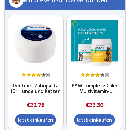
Mit diesem Artikel verbunden
(6)
(6)
Dentipet Zahnpasta
PAW Complete Calm
E
für Hunde und Katzen
Multivitamin-
Kauartikel
€22.78
€26.30
Jetzt einkaufen
Jetzt einkaufen