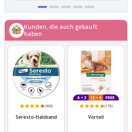
Kunden, die auch gekauft
haben
(406)
(176)
h
Seresto-Halsband
Vorteil