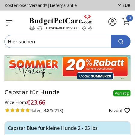
Kostenloser Versand*
|
Liefergarantie
EUR
0
Capstar für Hunde
Vorrätig
€23.66
Price From:
Rated:
4.8/5
(218)
Favorit
Capstar Blue für kleine Hunde 2 - 25 lbs