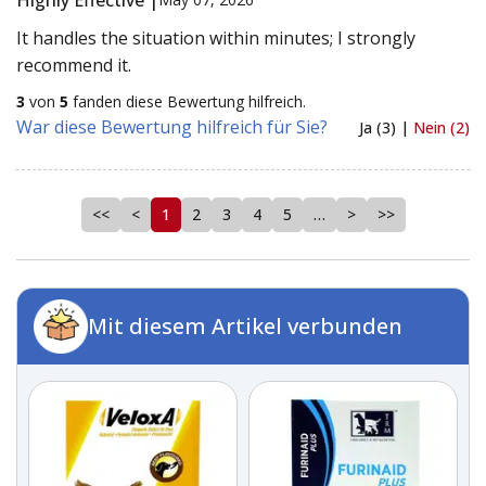
It handles the situation within minutes; I strongly
recommend it.
3
von
5
fanden diese Bewertung hilfreich.
War diese Bewertung hilfreich für Sie?
Ja (3) |
Nein (2)
<<
<
1
2
3
4
5
…
>
>>
Mit diesem Artikel verbunden