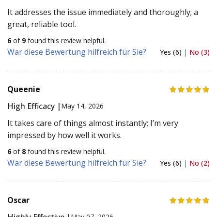
It addresses the issue immediately and thoroughly; a
great, reliable tool.
6
of
9
found this review helpful.
War diese Bewertung hilfreich für Sie?
Yes (6)
|
No (3)
Queenie
High Efficacy |
May 14, 2026
It takes care of things almost instantly; I’m very
impressed by how well it works.
6
of
8
found this review helpful.
War diese Bewertung hilfreich für Sie?
Yes (6)
|
No (2)
Oscar
Highly Effective |
May 07, 2026