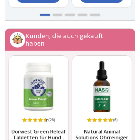
Kunden, die auch gekauft
haben
(28)
(6)
s
Dorwest Green Releaf
Natural Animal
A
el
Tabletten für Hunde
Solutions Ohrreiniger