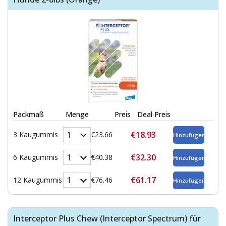
Packmaß
Menge
Preis
Deal Preis
€18.93
3 Kaugummis
€23.66
€32.30
6 Kaugummis
€40.38
€61.17
12 Kaugummis
€76.46
Interceptor Plus Chew (Interceptor Spectrum) für