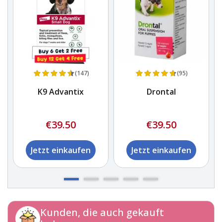
(147)
(95)
K9 Advantix
Drontal
m
€39.50
€39.50
Jetzt einkaufen
Jetzt einkaufen
Kunden, die auch gekauft