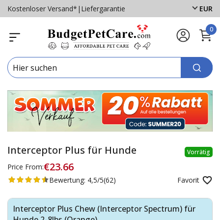
Kostenloser Versand*
|
Liefergarantie
EUR
0
Interceptor Plus für Hunde
Vorrätig
€23.66
Price From:
Bewertung:
4,5/5
(62)
Favorit
Interceptor Plus Chew (Interceptor Spectrum) für
Hunde 2-8lbs (Orange)