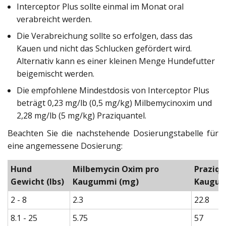
Interceptor Plus sollte einmal im Monat oral
verabreicht werden.
Die Verabreichung sollte so erfolgen, dass das
Kauen und nicht das Schlucken gefördert wird.
Alternativ kann es einer kleinen Menge Hundefutter
beigemischt werden.
Die empfohlene Mindestdosis von Interceptor Plus
beträgt 0,23 mg/lb (0,5 mg/kg) Milbemycinoxim und
2,28 mg/lb (5 mg/kg) Praziquantel.
Beachten Sie die nachstehende Dosierungstabelle für
eine angemessene Dosierung:
Hund
Milbemycin Oxim pro
Praziqu
Gewicht
(lbs)
Kaugummi
(mg)
Kaugu
2 - 8
2.3
22.8
8.1 - 25
5.75
57