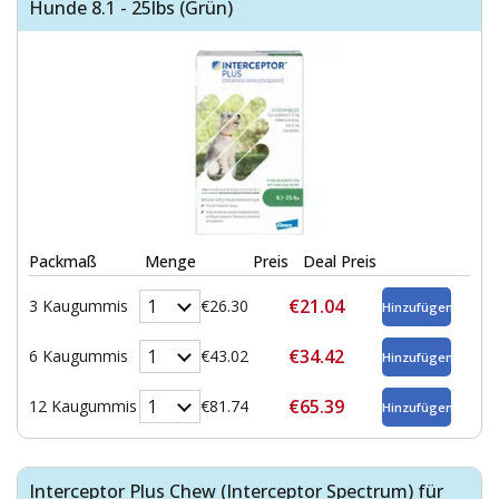
Hunde 8.1 - 25lbs (Grün)
Packmaß
Menge
Preis
Deal Preis
€21.04
3 Kaugummis
€26.30
€34.42
6 Kaugummis
€43.02
€65.39
12 Kaugummis
€81.74
Interceptor Plus Chew (Interceptor Spectrum) für