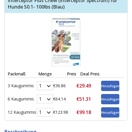
Interceptor Plus Chew (Interceptor Spectrum) für
Hunde 50.1- 100lbs (Blau)
Packmaß
Menge
Preis
Deal Preis
€29.49
3 Kaugummis
€36.86
€51.31
6 Kaugummis
€64.14
€99.18
12 Kaugummis
€123.98
Beschreibung