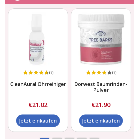
(7)
(7)
ng
CleanAural Ohrreiniger
Dorwest Baumrinden-
Pulver
€21.02
€21.90
Jetzt einkaufen
Jetzt einkaufen