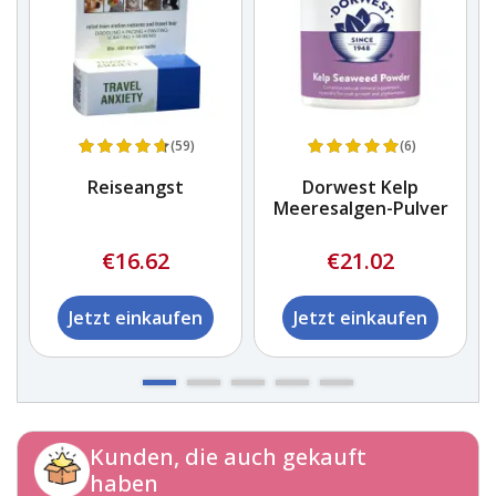
(59)
(6)
n
Reiseangst
Dorwest Kelp
Meeresalgen-Pulver
€16.62
€21.02
Jetzt einkaufen
Jetzt einkaufen
Kunden, die auch gekauft
haben