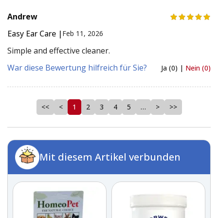
Andrew
Easy Ear Care |
Feb 11, 2026
Simple and effective cleaner.
War diese Bewertung hilfreich für Sie?
Ja (0) |
Nein (0)
<<
<
1
2
3
4
5
…
>
>>
Mit diesem Artikel verbunden