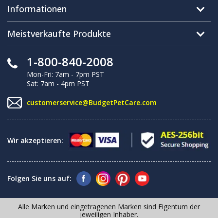
Informationen
Meistverkaufte Produkte
1-800-840-2008
Mon-Fri: 7am - 7pm PST
Sat: 7am - 4pm PST
customerservice@BudgetPetCare.com
Wir akzeptieren:
Folgen Sie uns auf:
Alle Marken und eingetragenen Marken sind Eigentum der
jeweiligen Inhaber.