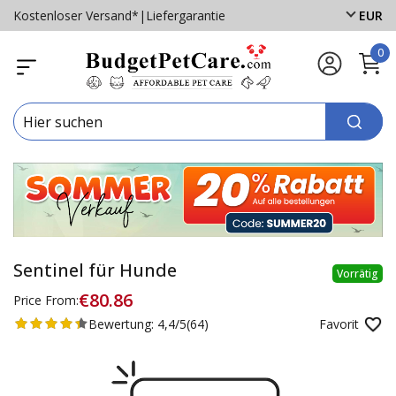
Kostenloser Versand*
|
Liefergarantie
EUR
0
Sentinel für Hunde
Vorrätig
€80.86
Price From:
Bewertung:
4,4/5
(64)
Favorit