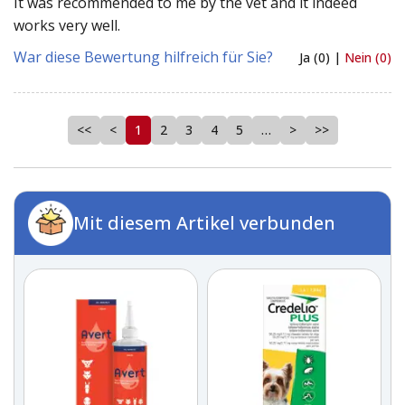
It was recommended to me by the vet and it indeed
works very well.
War diese Bewertung hilfreich für Sie?
Ja (0) |
Nein (0)
<<
<
1
2
3
4
5
…
>
>>
Mit diesem Artikel verbunden