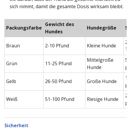
sich nimmt, damit die gesamte Dosis wirksam bleibt.
Gewicht des
Packungsfarbe
Hundegröße
St
Hundes
2,
Braun
2-10 Pfund
Kleine Hunde
Ta
Mittelgroße
5,
Grün
11-25 Pfund
Hunde
pr
11
Gelb
26-50 Pfund
Große Hunde
pr
23
Weiß
51-100 Pfund
Riesige Hunde
pr
Sicherheit